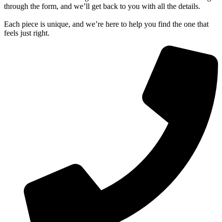
through the form, and we’ll get back to you with all the details.
Each piece is unique, and we’re here to help you find the one that
feels just right.