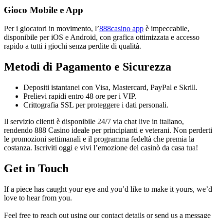
Gioco Mobile e App
Per i giocatori in movimento, l’
888casino app
è impeccabile,
disponibile per iOS e Android, con grafica ottimizzata e accesso
rapido a tutti i giochi senza perdite di qualità.
Metodi di Pagamento e Sicurezza
Depositi istantanei con Visa, Mastercard, PayPal e Skrill.
Prelievi rapidi entro 48 ore per i VIP.
Crittografia SSL per proteggere i dati personali.
Il servizio clienti è disponibile 24/7 via chat live in italiano,
rendendo 888 Casino ideale per principianti e veterani. Non perderti
le promozioni settimanali e il programma fedeltà che premia la
costanza. Iscriviti oggi e vivi l’emozione del casinò da casa tua!
Get in Touch
If a piece has caught your eye and you’d like to make it yours, we’d
love to hear from you.
Feel free to reach out using our contact details or send us a message