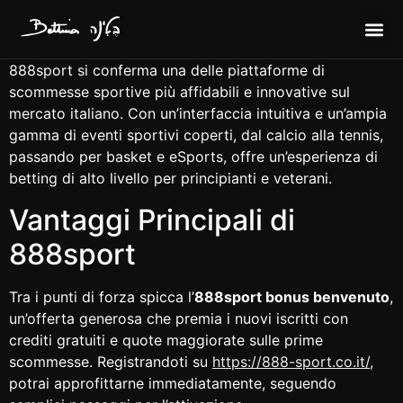
content
888sport si conferma una delle piattaforme di
scommesse sportive più affidabili e innovative sul
mercato italiano. Con un’interfaccia intuitiva e un’ampia
gamma di eventi sportivi coperti, dal calcio alla tennis,
passando per basket e eSports, offre un’esperienza di
betting di alto livello per principianti e veterani.
Vantaggi Principali di
888sport
Tra i punti di forza spicca l’
888sport bonus benvenuto
,
un’offerta generosa che premia i nuovi iscritti con
crediti gratuiti e quote maggiorate sulle prime
scommesse. Registrandoti su
https://888-sport.co.it/
,
potrai approfittarne immediatamente, seguendo