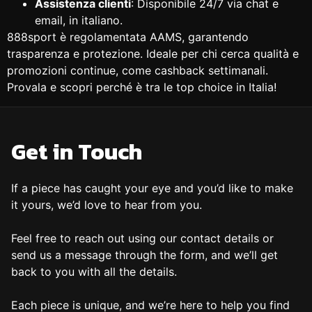
Assistenza clienti
: Disponibile 24/7 via chat e
email, in italiano.
888sport è regolamentata AAMS, garantendo
trasparenza e protezione. Ideale per chi cerca qualità e
promozioni continue, come cashback settimanali.
Provala e scopri perché è tra le top choice in Italia!
Get in Touch
If a piece has caught your eye and you’d like to make
it yours, we’d love to hear from you.
Feel free to reach out using our contact details or
send us a message through the form, and we’ll get
back to you with all the details.
Each piece is unique, and we’re here to help you find