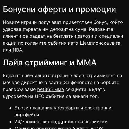
Бонусни оферти и промоции
Новите играчи получават приветствен бонус, който
удвоява първата им депозитна сума. Редовните
клиенти се радват на безплатни залози и специални
акции по големите събития като Шампионска лига
или NBA.
Лайв стрийминг и MMA
Една от най-силните страни е лайв стриймингът на
мачове директно в сайта. За феновете на борбите
препоръчваме
bet365 мма
секцията, където
курсовете на UFC събития са винаги топ.
Бързи плащания чрез карти и електронни
портфейли
24/7 клиентска поддръжка на английски
Мобилно приложение за Android и iOS