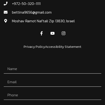
+972-50-320-1111
bettina9656@gmail.com
Moshav Ramot Naftali Zip 13830, Israel
Privacy Policy
Accessibility Statement