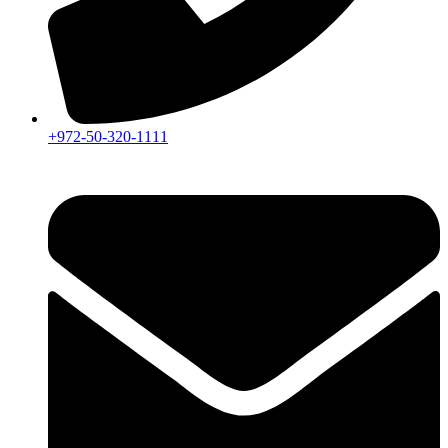
+972-50-320-1111