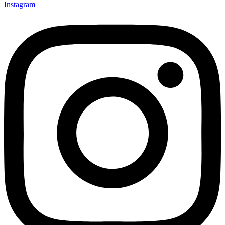
Instagram