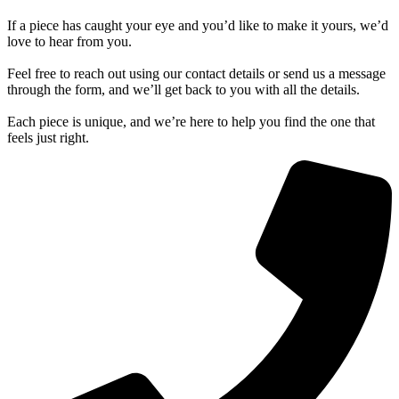
If a piece has caught your eye and you’d like to make it yours, we’d
love to hear from you.
Feel free to reach out using our contact details or send us a message
through the form, and we’ll get back to you with all the details.
Each piece is unique, and we’re here to help you find the one that
feels just right.