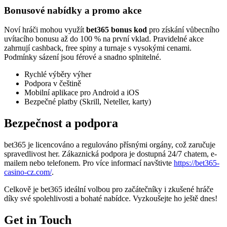
Bonusové nabídky a promo akce
Noví hráči mohou využít
bet365 bonus kod
pro získání vůbecního
uvítacího bonusu až do 100 % na první vklad. Pravidelné akce
zahrnují cashback, free spiny a turnaje s vysokými cenami.
Podmínky sázení jsou férové a snadno splnitelné.
Rychlé výběry výher
Podpora v češtině
Mobilní aplikace pro Android a iOS
Bezpečné platby (Skrill, Neteller, karty)
Bezpečnost a podpora
bet365 je licencováno a regulováno přísnými orgány, což zaručuje
spravedlivost her. Zákaznická podpora je dostupná 24/7 chatem, e-
mailem nebo telefonem. Pro více informací navštivte
https://bet365-
casino-cz.com/
.
Celkově je bet365 ideální volbou pro začátečníky i zkušené hráče
díky své spolehlivosti a bohaté nabídce. Vyzkoušejte ho ještě dnes!
Get in Touch