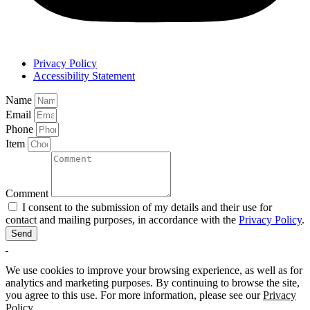
Privacy Policy
Accessibility Statement
Name
Email
Phone
Item
Comment
I consent to the submission of my details and their use for
contact and mailing purposes, in accordance with the
Privacy Policy
.
Send
We use cookies to improve your browsing experience, as well as for
analytics and marketing purposes. By continuing to browse the site,
you agree to this use. For more information, please see our
Privacy
Policy
.