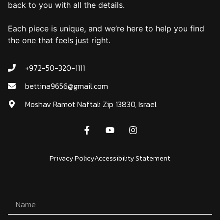
back to you with all the details.
Each piece is unique, and we’re here to help you find
the one that feels just right.
+972-50-320-1111
bettina9656@gmail.com
Moshav Ramot Naftali Zip 13830, Israel
Privacy Policy
Accessibility Statement