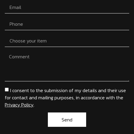
I consent to the submission of my details and their use
for contact and mailing purposes, in accordance with the
Privacy Policy
.
Send