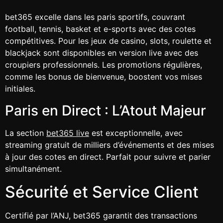
bet365 excelle dans les paris sportifs, couvrant
football, tennis, basket et e-sports avec des cotes
compétitives. Pour les jeux de casino, slots, roulette et
blackjack sont disponibles en version live avec des
croupiers professionnels. Les promotions régulières,
comme les bonus de bienvenue, boostent vos mises
initiales.
Paris en Direct : L’Atout Majeur
La section
bet365 live
est exceptionnelle, avec
streaming gratuit de milliers d’événements et des mises
à jour des cotes en direct. Parfait pour suivre et parier
simultanément.
Sécurité et Service Client
Certifié par l’ANJ, bet365 garantit des transactions