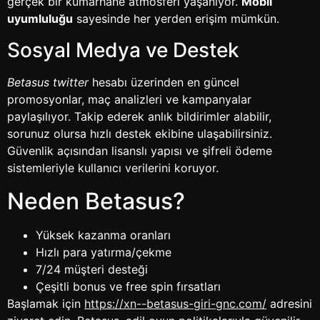
gerçek bir kumarhane atmosferi yaşanıyor.
Mobil
uyumluluğu
sayesinde her yerden erişim mümkün.
Sosyal Medya ve Destek
Betasus twitter
hesabı üzerinden en güncel
promosyonlar, maç analizleri ve kampanyalar
paylaşılıyor. Takip ederek anlık bildirimler alabilir,
sorunuz olursa hızlı destek ekibine ulaşabilirsiniz.
Güvenlik açısından lisanslı yapısı ve şifreli ödeme
sistemleriyle kullanıcı verilerini koruyor.
Neden Betasus?
Yüksek kazanma oranları
Hızlı para yatırma/çekme
7/24 müşteri desteği
Çeşitli bonus ve free spin fırsatları
Başlamak için
https://xn--betasus-giri-gnc.com/
adresini