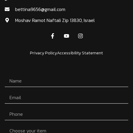
bettina9656@gmail.com
Moshav Ramot Naftali Zip 13830, Israel
Privacy Policy
Accessibility Statement