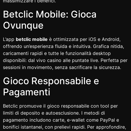
massimizzare i benefici.
Betclic Mobile: Gioca
Ovunque
L’app
betclic mobile
è ottimizzata per iOS e Android,
offrendo un’esperienza fluida e intuitiva. Grafica nitida,
caricamenti rapidi e tutte le funzionalità desktop
disponibili: dal vivo casino alle puntate live. Perfetta per
sessioni in movimento, senza sacrificare la sicurezza.
Gioco Responsabile e
Pagamenti
Betclic promuove il gioco responsabile con tool per
limiti di deposito e autoesclusione. I metodi di
pagamento includono carte, e-wallet come PayPal e
bonifici istantanei, con prelievi rapidi. Per approfondire,