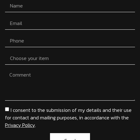
I consent to the submission of my details and their use
for contact and mailing purposes, in accordance with the
Privacy Policy
.