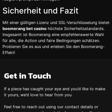
Sicherheit und Fazit
Mit einer gültigen Lizenz und SSL-Verschlüsselung bietet
boomerang bet casino
höchste Sicherheitsstandards.
Insgesamt ist Boomerang eine empfehlenswerte Wahl
für alle, die Action und faire Bedingungen schätzen.
Probieren Sie es aus und erleben Sie den Boomerang-
Effekt!
Get in Touch
If a piece has caught your eye and you’d like to make
it yours, we’d love to hear from you.
Feel free to reach out using our contact details or