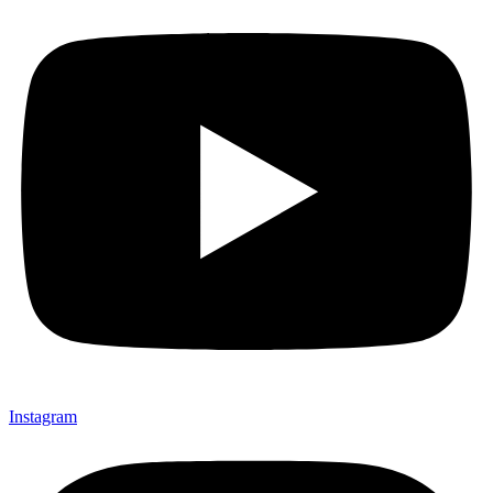
Instagram