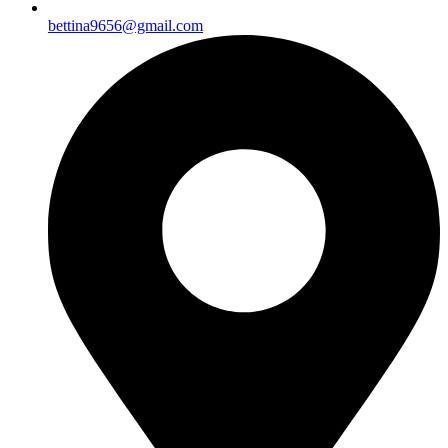
bettina9656@gmail.com