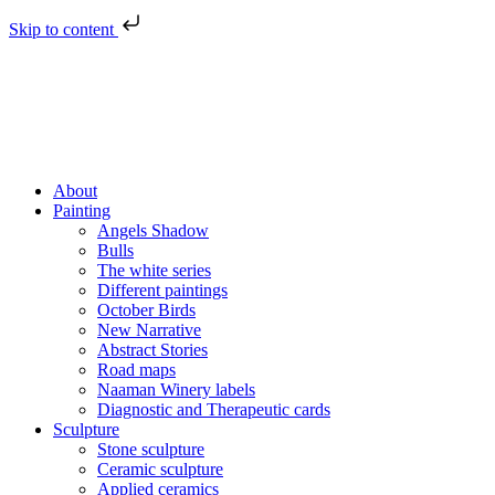
Skip to content
About
Painting
Angels Shadow
Bulls
The white series
Different paintings
October Birds
New Narrative
Abstract Stories
Road maps
Naaman Winery labels
Diagnostic and Therapeutic cards
Sculpture
Stone sculpture
Ceramic sculpture
Applied ceramics