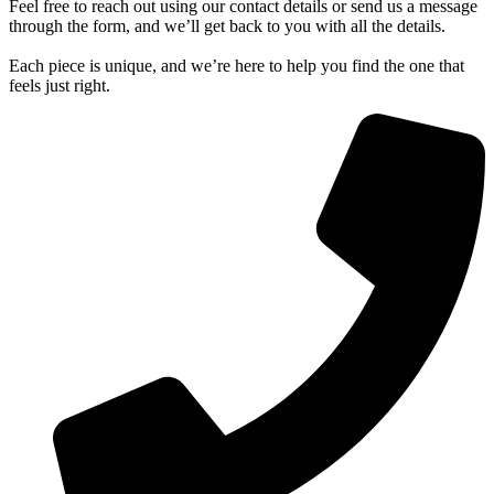
Feel free to reach out using our contact details or send us a message
through the form, and we’ll get back to you with all the details.
Each piece is unique, and we’re here to help you find the one that
feels just right.