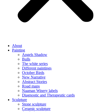
About
Painting
Angels Shadow
Bulls
The white series
Different paintings
October Birds
New Narrative
Abstract Stories
Road maps
Naaman Winery labels
Diagnostic and Therapeutic cards
Sculpture
Stone sculpture
Ceramic sculpture