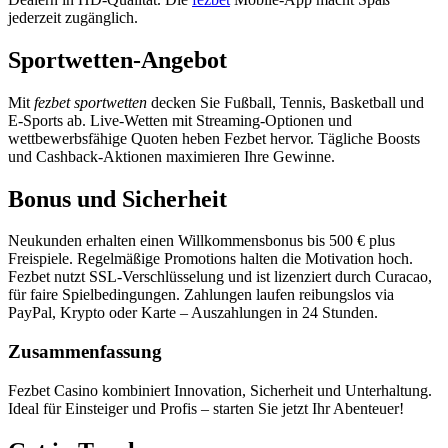
jederzeit zugänglich.
Sportwetten-Angebot
Mit
fezbet sportwetten
decken Sie Fußball, Tennis, Basketball und
E-Sports ab. Live-Wetten mit Streaming-Optionen und
wettbewerbsfähige Quoten heben Fezbet hervor. Tägliche Boosts
und Cashback-Aktionen maximieren Ihre Gewinne.
Bonus und Sicherheit
Neukunden erhalten einen Willkommensbonus bis 500 € plus
Freispiele. Regelmäßige Promotions halten die Motivation hoch.
Fezbet nutzt SSL-Verschlüsselung und ist lizenziert durch Curacao,
für faire Spielbedingungen. Zahlungen laufen reibungslos via
PayPal, Krypto oder Karte – Auszahlungen in 24 Stunden.
Zusammenfassung
Fezbet Casino kombiniert Innovation, Sicherheit und Unterhaltung.
Ideal für Einsteiger und Profis – starten Sie jetzt Ihr Abenteuer!