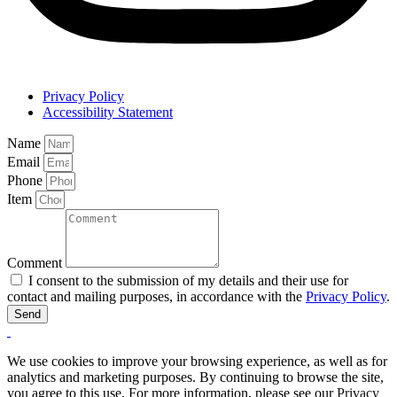
Privacy Policy
Accessibility Statement
Name
Email
Phone
Item
Comment
I consent to the submission of my details and their use for
contact and mailing purposes, in accordance with the
Privacy Policy
.
Send
We use cookies to improve your browsing experience, as well as for
analytics and marketing purposes. By continuing to browse the site,
you agree to this use. For more information, please see our
Privacy