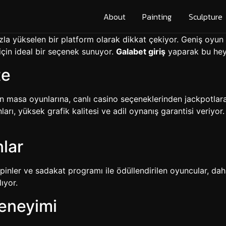
About
Painting
Sculpture
zla yükselen bir platform olarak dikkat çekiyor. Geniş oyun
çin ideal bir seçenek sunuyor.
Galabet giriş
yaparak bu heye
te
 masa oyunlarına, canlı casino seçeneklerinden jackpotlara 
ları, yüksek grafik kalitesi ve adil oynanış garantisi veriyor
lar
pinler ve sadakat programı ile ödüllendirilen oyuncular, dah
ıyor.
Deneyimi