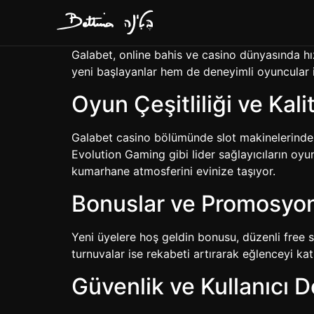
content
Galabet, online bahis ve casino dünyasında hı
yeni başlayanlar hem de deneyimli oyuncular i
Oyun Çeşitliliği ve Kali
Galabet casino bölümünde slot makinelerinden
Evolution Gaming gibi lider sağlayıcıların oyun
kumarhane atmosferini evinize taşıyor.
Bonuslar ve Promosyon
Yeni üyelere hoş geldin bonusu, düzenli free s
turnuvalar ise rekabeti artırarak eğlenceyi katl
Güvenlik ve Kullanıcı 