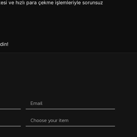
itesi ve hızlı para çekme işlemleriyle sorunsuz
din!