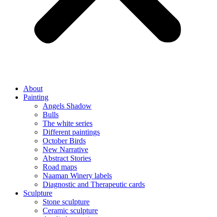
About
Painting
Angels Shadow
Bulls
The white series
Different paintings
October Birds
New Narrative
Abstract Stories
Road maps
Naaman Winery labels
Diagnostic and Therapeutic cards
Sculpture
Stone sculpture
Ceramic sculpture