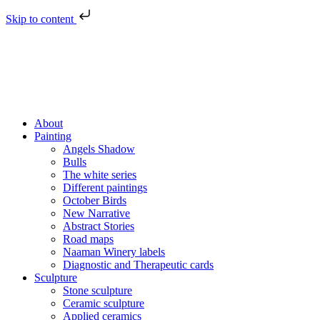
Skip to content
About
Painting
Angels Shadow
Bulls
The white series
Different paintings
October Birds
New Narrative
Abstract Stories
Road maps
Naaman Winery labels
Diagnostic and Therapeutic cards
Sculpture
Stone sculpture
Ceramic sculpture
Applied ceramics