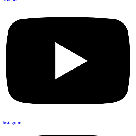
Instagram