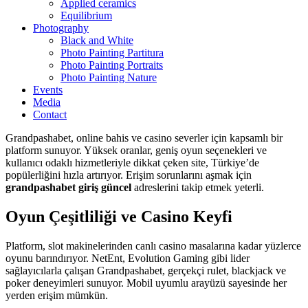
Applied ceramics
Equilibrium
Photography
Black and White
Photo Painting Partitura
Photo Painting Portraits
Photo Painting Nature
Events
Media
Contact
Grandpashabet, online bahis ve casino severler için kapsamlı bir
platform sunuyor. Yüksek oranlar, geniş oyun seçenekleri ve
kullanıcı odaklı hizmetleriyle dikkat çeken site, Türkiye’de
popülerliğini hızla artırıyor. Erişim sorunlarını aşmak için
grandpashabet giriş güncel
adreslerini takip etmek yeterli.
Oyun Çeşitliliği ve Casino Keyfi
Platform, slot makinelerinden canlı casino masalarına kadar yüzlerce
oyunu barındırıyor. NetEnt, Evolution Gaming gibi lider
sağlayıcılarla çalışan Grandpashabet, gerçekçi rulet, blackjack ve
poker deneyimleri sunuyor. Mobil uyumlu arayüzü sayesinde her
yerden erişim mümkün.