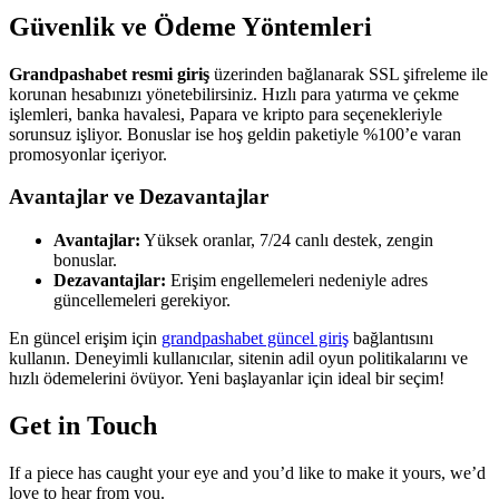
Güvenlik ve Ödeme Yöntemleri
Grandpashabet resmi giriş
üzerinden bağlanarak SSL şifreleme ile
korunan hesabınızı yönetebilirsiniz. Hızlı para yatırma ve çekme
işlemleri, banka havalesi, Papara ve kripto para seçenekleriyle
sorunsuz işliyor. Bonuslar ise hoş geldin paketiyle %100’e varan
promosyonlar içeriyor.
Avantajlar ve Dezavantajlar
Avantajlar:
Yüksek oranlar, 7/24 canlı destek, zengin
bonuslar.
Dezavantajlar:
Erişim engellemeleri nedeniyle adres
güncellemeleri gerekiyor.
En güncel erişim için
grandpashabet güncel giriş
bağlantısını
kullanın. Deneyimli kullanıcılar, sitenin adil oyun politikalarını ve
hızlı ödemelerini övüyor. Yeni başlayanlar için ideal bir seçim!
Get in Touch
If a piece has caught your eye and you’d like to make it yours, we’d
love to hear from you.