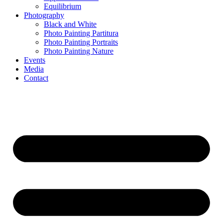
Equilibrium
Photography
Black and White
Photo Painting Partitura
Photo Painting Portraits
Photo Painting Nature
Events
Media
Contact