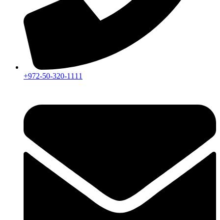
+972-50-320-1111