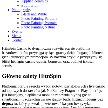
Applied ceramics
Equilibrium
Photography
Black and White
Photo Painting Partitura
Photo Painting Portraits
Photo Painting Nature
Events
Media
Contact
HitnSpin Casino to dynamicznie rozwijająca się platforma
hazardowa, która przyciąga tysiące graczy dzięki bogatej bibliotece
gier i atrakcyjnym promocjom. W naszym artykule przyjrzymy się
bliżej
hitnspin casino opinie
, bonusom oraz ogólnej jakości
serwisu.
Główne zalety HitnSpin
Platforma oferuje szeroki wybór slotów, gier stołowych i live casino
od topowych dostawców jak NetEnt czy Pragmatic Play. Interfejs
jest intuicyjny, a aplikacja mobilna zapewnia płynną grę na
smartfonach. Szczególną uwagę graczy budzi
hitnspin bonus bez
depozytu
, który pozwala przetestować kasyno bez ryzyka
finansowego. Nowi użytkownicy mogą liczyć na 50 darmowych