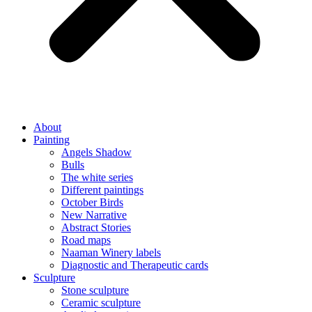
About
Painting
Angels Shadow
Bulls
The white series
Different paintings
October Birds
New Narrative
Abstract Stories
Road maps
Naaman Winery labels
Diagnostic and Therapeutic cards
Sculpture
Stone sculpture
Ceramic sculpture