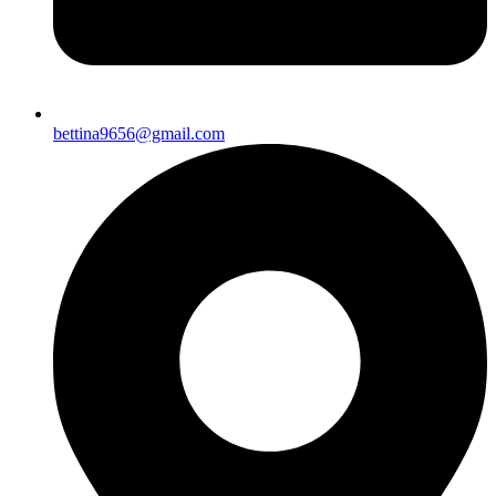
bettina9656@gmail.com