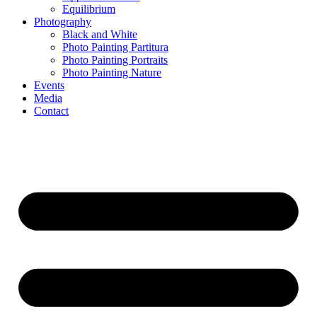
Equilibrium
Photography
Black and White
Photo Painting Partitura
Photo Painting Portraits
Photo Painting Nature
Events
Media
Contact