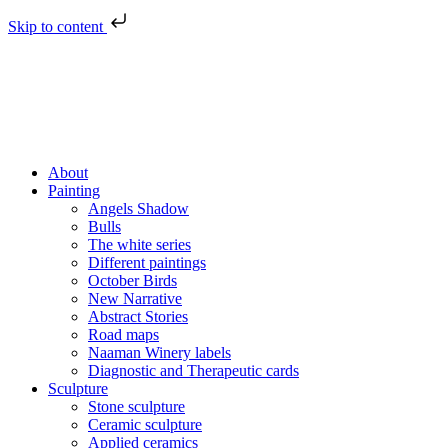
Skip to content
About
Painting
Angels Shadow
Bulls
The white series
Different paintings
October Birds
New Narrative
Abstract Stories
Road maps
Naaman Winery labels
Diagnostic and Therapeutic cards
Sculpture
Stone sculpture
Ceramic sculpture
Applied ceramics