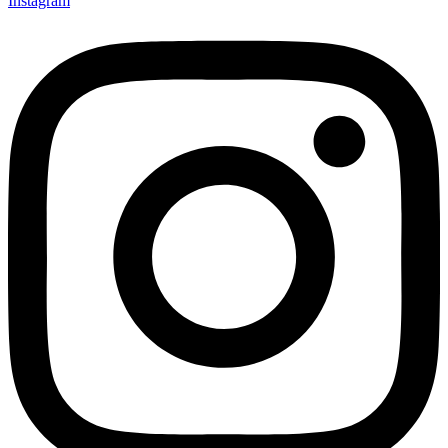
Instagram