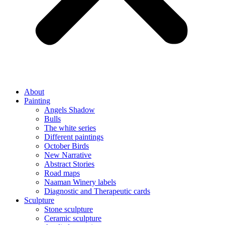
About
Painting
Angels Shadow
Bulls
The white series
Different paintings
October Birds
New Narrative
Abstract Stories
Road maps
Naaman Winery labels
Diagnostic and Therapeutic cards
Sculpture
Stone sculpture
Ceramic sculpture