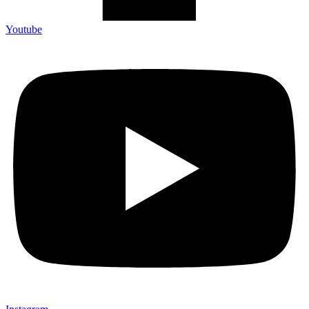
Youtube