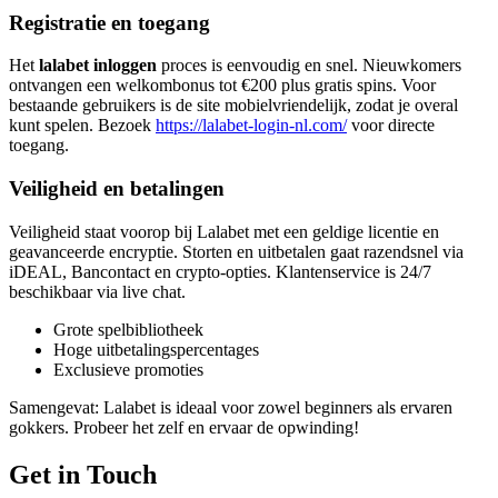
Registratie en toegang
Het
lalabet inloggen
proces is eenvoudig en snel. Nieuwkomers
ontvangen een welkombonus tot €200 plus gratis spins. Voor
bestaande gebruikers is de site mobielvriendelijk, zodat je overal
kunt spelen. Bezoek
https://lalabet-login-nl.com/
voor directe
toegang.
Veiligheid en betalingen
Veiligheid staat voorop bij Lalabet met een geldige licentie en
geavanceerde encryptie. Storten en uitbetalen gaat razendsnel via
iDEAL, Bancontact en crypto-opties. Klantenservice is 24/7
beschikbaar via live chat.
Grote spelbibliotheek
Hoge uitbetalingspercentages
Exclusieve promoties
Samengevat: Lalabet is ideaal voor zowel beginners als ervaren
gokkers. Probeer het zelf en ervaar de opwinding!
Get in Touch