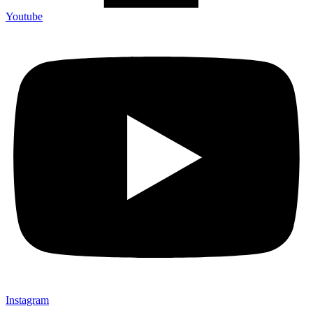
Youtube
Instagram