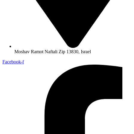
Moshav Ramot Naftali Zip 13830, Israel
Facebook-f