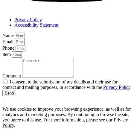
Privacy Policy
Accessibility Statement
Name
Email
Phone
Item
Comment
I consent to the submission of my details and their use for
contact and mailing purposes, in accordance with the
Privacy Policy
.
Send
We use cookies to improve your browsing experience, as well as for
analytics and marketing purposes. By continuing to browse the site,
you agree to this use. For more information, please see our
Privacy
Policy
.