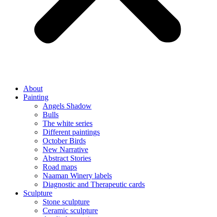
About
Painting
Angels Shadow
Bulls
The white series
Different paintings
October Birds
New Narrative
Abstract Stories
Road maps
Naaman Winery labels
Diagnostic and Therapeutic cards
Sculpture
Stone sculpture
Ceramic sculpture