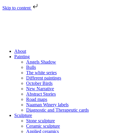
Skip to content
About
Painting
Angels Shadow
Bulls
The white series
Different paintings
October Birds
New Narrative
Abstract Stories
Road maps
Naaman Winery labels
Diagnostic and Therapeutic cards
Sculpture
Stone sculpture
Ceramic sculpture
Applied ceramics