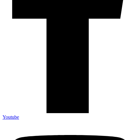
Youtube