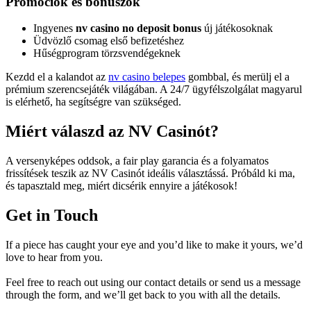
Promóciók és bónuszok
Ingyenes
nv casino no deposit bonus
új játékosoknak
Üdvözlő csomag első befizetéshez
Hűségprogram törzsvendégeknek
Kezdd el a kalandot az
nv casino belepes
gombbal, és merülj el a
prémium szerencsejáték világában. A 24/7 ügyfélszolgálat magyarul
is elérhető, ha segítségre van szükséged.
Miért válaszd az NV Casinót?
A versenyképes oddsok, a fair play garancia és a folyamatos
frissítések teszik az NV Casinót ideális választássá. Próbáld ki ma,
és tapasztald meg, miért dicsérik ennyire a játékosok!
Get in Touch
If a piece has caught your eye and you’d like to make it yours, we’d
love to hear from you.
Feel free to reach out using our contact details or send us a message
through the form, and we’ll get back to you with all the details.