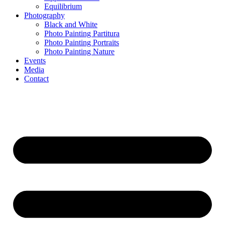
Equilibrium
Photography
Black and White
Photo Painting Partitura
Photo Painting Portraits
Photo Painting Nature
Events
Media
Contact