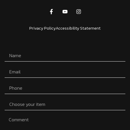
Privacy Policy
Accessibility Statement