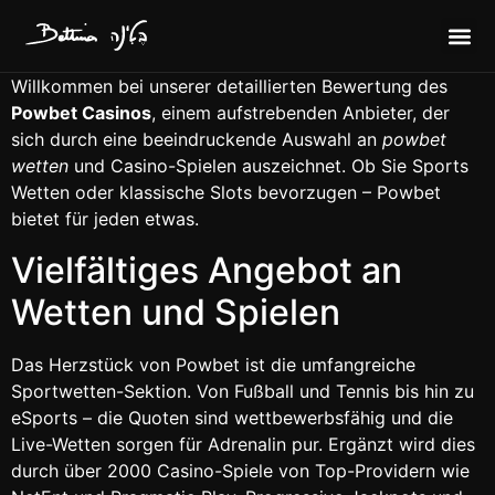
content
Willkommen bei unserer detaillierten Bewertung des
Powbet Casinos
, einem aufstrebenden Anbieter, der
sich durch eine beeindruckende Auswahl an
powbet
wetten
und Casino-Spielen auszeichnet. Ob Sie Sports
Wetten oder klassische Slots bevorzugen – Powbet
bietet für jeden etwas.
Vielfältiges Angebot an
Wetten und Spielen
Das Herzstück von Powbet ist die umfangreiche
Sportwetten-Sektion. Von Fußball und Tennis bis hin zu
eSports – die Quoten sind wettbewerbsfähig und die
Live-Wetten sorgen für Adrenalin pur. Ergänzt wird dies
durch über 2000 Casino-Spiele von Top-Providern wie