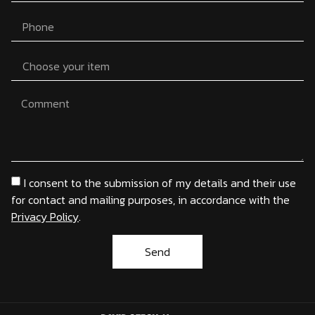
I consent to the submission of my details and their use
for contact and mailing purposes, in accordance with the
Privacy Policy
.
Send