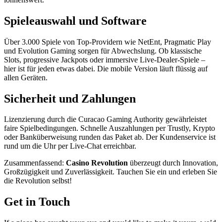
Spieleauswahl und Software
Über 3.000 Spiele von Top-Providern wie NetEnt, Pragmatic Play
und Evolution Gaming sorgen für Abwechslung. Ob klassische
Slots, progressive Jackpots oder immersive Live-Dealer-Spiele –
hier ist für jeden etwas dabei. Die mobile Version läuft flüssig auf
allen Geräten.
Sicherheit und Zahlungen
Lizenzierung durch die Curacao Gaming Authority gewährleistet
faire Spielbedingungen. Schnelle Auszahlungen per Trustly, Krypto
oder Banküberweisung runden das Paket ab. Der Kundenservice ist
rund um die Uhr per Live-Chat erreichbar.
Zusammenfassend:
Casino Revolution
überzeugt durch Innovation,
Großzügigkeit und Zuverlässigkeit. Tauchen Sie ein und erleben Sie
die Revolution selbst!
Get in Touch