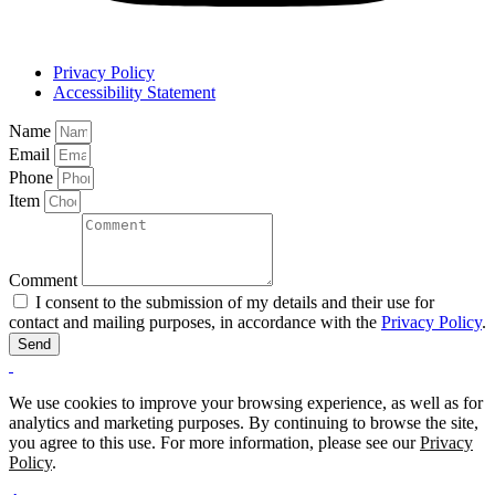
Privacy Policy
Accessibility Statement
Name
Email
Phone
Item
Comment
I consent to the submission of my details and their use for
contact and mailing purposes, in accordance with the
Privacy Policy
.
Send
We use cookies to improve your browsing experience, as well as for
analytics and marketing purposes. By continuing to browse the site,
you agree to this use. For more information, please see our
Privacy
Policy
.