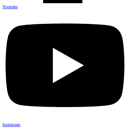
Youtube
Instagram