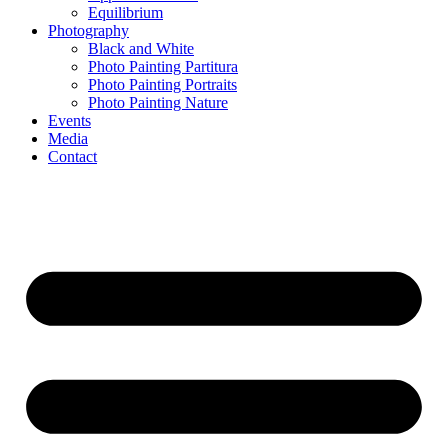
Equilibrium
Photography
Black and White
Photo Painting Partitura
Photo Painting Portraits
Photo Painting Nature
Events
Media
Contact