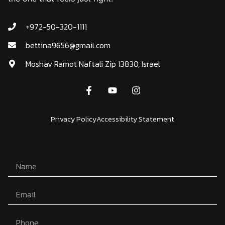
+972-50-320-1111
bettina9656@gmail.com
Moshav Ramot Naftali Zip 13830, Israel
Privacy Policy
Accessibility Statement