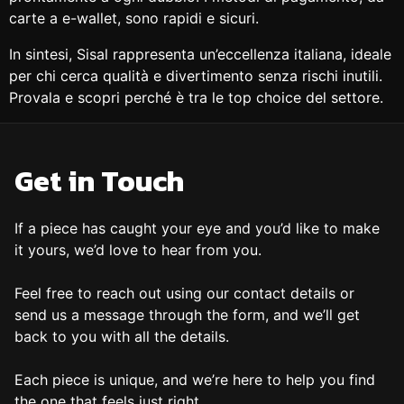
carte a e-wallet, sono rapidi e sicuri.
In sintesi, Sisal rappresenta un’eccellenza italiana, ideale
per chi cerca qualità e divertimento senza rischi inutili.
Provala e scopri perché è tra le top choice del settore.
Get in Touch
If a piece has caught your eye and you’d like to make
it yours, we’d love to hear from you.
Feel free to reach out using our contact details or
send us a message through the form, and we’ll get
back to you with all the details.
Each piece is unique, and we’re here to help you find
the one that feels just right.