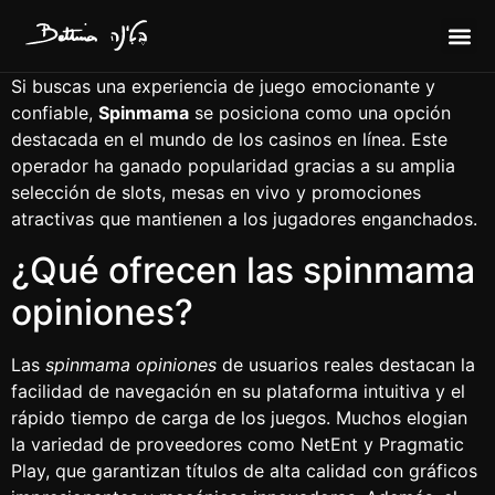
content
Si buscas una experiencia de juego emocionante y
confiable,
Spinmama
se posiciona como una opción
destacada en el mundo de los casinos en línea. Este
operador ha ganado popularidad gracias a su amplia
selección de slots, mesas en vivo y promociones
atractivas que mantienen a los jugadores enganchados.
¿Qué ofrecen las spinmama
opiniones?
Las
spinmama opiniones
de usuarios reales destacan la
facilidad de navegación en su plataforma intuitiva y el
rápido tiempo de carga de los juegos. Muchos elogian
la variedad de proveedores como NetEnt y Pragmatic
Play, que garantizan títulos de alta calidad con gráficos