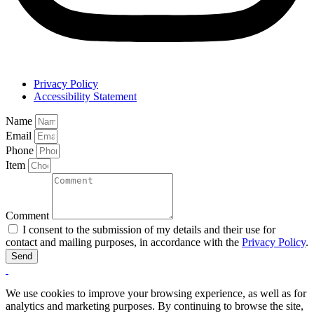
Privacy Policy
Accessibility Statement
Name
Email
Phone
Item
Comment
I consent to the submission of my details and their use for
contact and mailing purposes, in accordance with the
Privacy Policy
.
Send
We use cookies to improve your browsing experience, as well as for
analytics and marketing purposes. By continuing to browse the site,