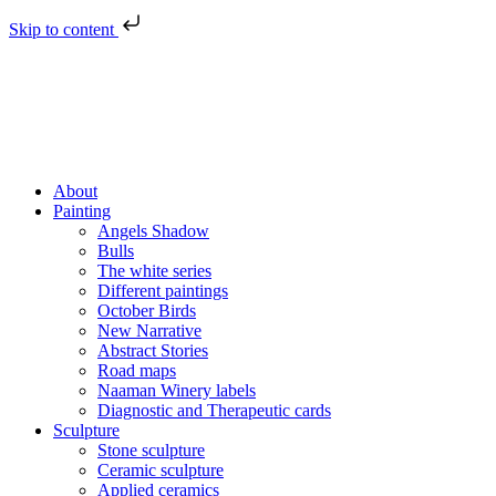
Skip to content
About
Painting
Angels Shadow
Bulls
The white series
Different paintings
October Birds
New Narrative
Abstract Stories
Road maps
Naaman Winery labels
Diagnostic and Therapeutic cards
Sculpture
Stone sculpture
Ceramic sculpture
Applied ceramics