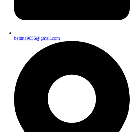
bettina9656@gmail.com