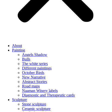
About
Painting
Angels Shadow
Bulls
The white series
Different paintings
October Birds
New Narrative
Abstract Stories
Road maps
Naaman Winery labels
Diagnostic and Therapeutic cards
Sculpture
Stone sculpture
Ceramic sculpture