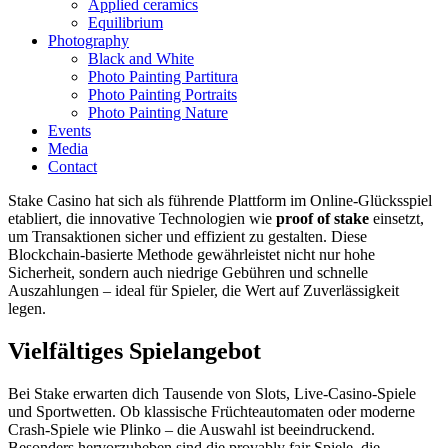
Applied ceramics
Equilibrium
Photography
Black and White
Photo Painting Partitura
Photo Painting Portraits
Photo Painting Nature
Events
Media
Contact
Stake Casino hat sich als führende Plattform im Online-Glücksspiel
etabliert, die innovative Technologien wie
proof of stake
einsetzt,
um Transaktionen sicher und effizient zu gestalten. Diese
Blockchain-basierte Methode gewährleistet nicht nur hohe
Sicherheit, sondern auch niedrige Gebühren und schnelle
Auszahlungen – ideal für Spieler, die Wert auf Zuverlässigkeit
legen.
Vielfältiges Spielangebot
Bei Stake erwarten dich Tausende von Slots, Live-Casino-Spiele
und Sportwetten. Ob klassische Früchteautomaten oder moderne
Crash-Spiele wie Plinko – die Auswahl ist beeindruckend.
Besonders hervorzuheben sind die provably fair Spiele, die