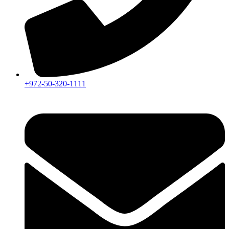
+972-50-320-1111