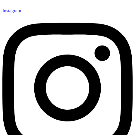
Instagram