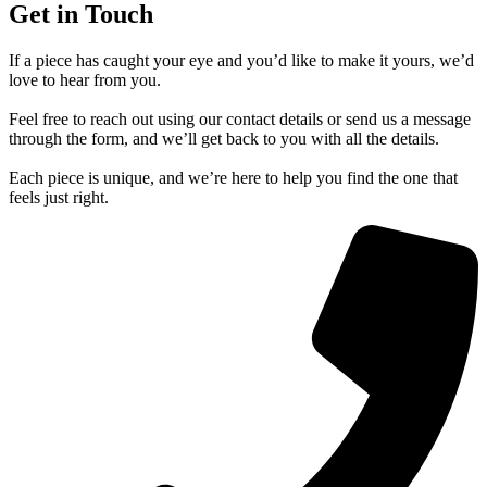
Get in Touch
If a piece has caught your eye and you’d like to make it yours, we’d
love to hear from you.
Feel free to reach out using our contact details or send us a message
through the form, and we’ll get back to you with all the details.
Each piece is unique, and we’re here to help you find the one that
feels just right.