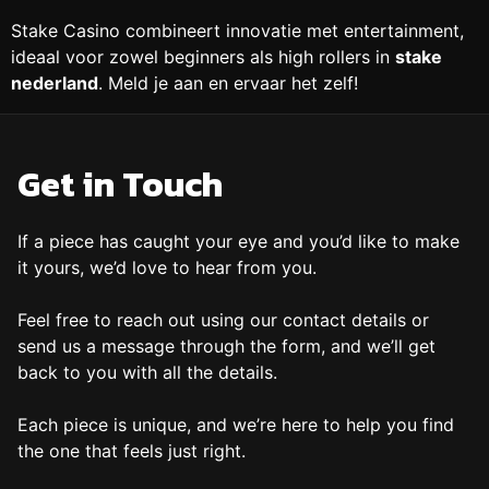
Stake Casino combineert innovatie met entertainment,
ideaal voor zowel beginners als high rollers in
stake
nederland
. Meld je aan en ervaar het zelf!
Get in Touch
If a piece has caught your eye and you’d like to make
it yours, we’d love to hear from you.
Feel free to reach out using our contact details or
send us a message through the form, and we’ll get
back to you with all the details.
Each piece is unique, and we’re here to help you find
the one that feels just right.