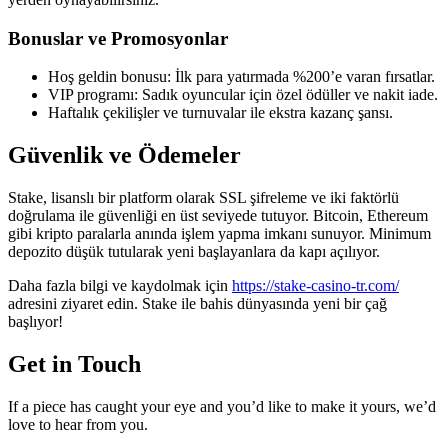
Bonuslar ve Promosyonlar
Hoş geldin bonusu: İlk para yatırmada %200’e varan fırsatlar.
VIP programı: Sadık oyuncular için özel ödüller ve nakit iade.
Haftalık çekilişler ve turnuvalar ile ekstra kazanç şansı.
Güvenlik ve Ödemeler
Stake, lisanslı bir platform olarak SSL şifreleme ve iki faktörlü
doğrulama ile güvenliği en üst seviyede tutuyor. Bitcoin, Ethereum
gibi kripto paralarla anında işlem yapma imkanı sunuyor. Minimum
depozito düşük tutularak yeni başlayanlara da kapı açılıyor.
Daha fazla bilgi ve kaydolmak için
https://stake-casino-tr.com/
adresini ziyaret edin. Stake ile bahis dünyasında yeni bir çağ
başlıyor!
Get in Touch
If a piece has caught your eye and you’d like to make it yours, we’d
love to hear from you.