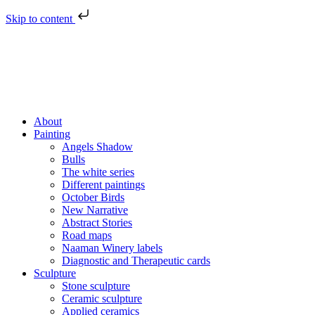
Skip to content
About
Painting
Angels Shadow
Bulls
The white series
Different paintings
October Birds
New Narrative
Abstract Stories
Road maps
Naaman Winery labels
Diagnostic and Therapeutic cards
Sculpture
Stone sculpture
Ceramic sculpture
Applied ceramics