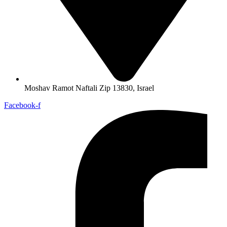
Moshav Ramot Naftali Zip 13830, Israel
Facebook-f