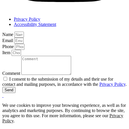
Privacy Policy
Accessibility Statement
Name
Email
Phone
Item
Comment
I consent to the submission of my details and their use for
contact and mailing purposes, in accordance with the
Privacy Policy
.
Send
We use cookies to improve your browsing experience, as well as for
analytics and marketing purposes. By continuing to browse the site,
you agree to this use. For more information, please see our
Privacy
Policy
.