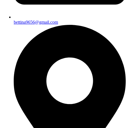
bettina9656@gmail.com