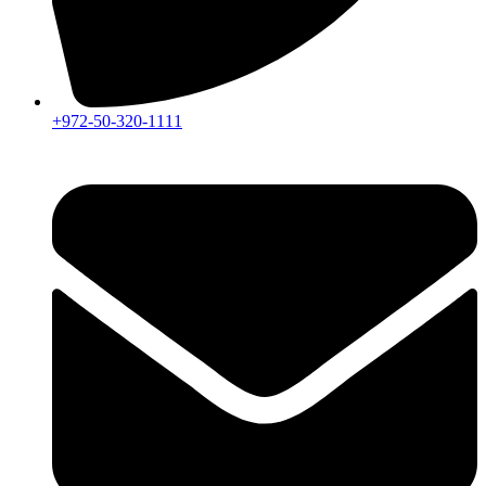
+972-50-320-1111