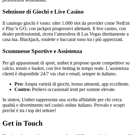
Selezione di Giochi e Live Casino
Il catalogo giochi è vasto: oltre 1.000 slot da provider come NetEnt
e Play’n GO, con jackpot progressivi allettanti. Il live casino, con
dealer professionisti, ricrea l’atmosfera di Las Vegas direttamente a
casa tua. Blackjack, roulette e baccarat sono tra i più apprezzati.
Scommesse Sportive e Assistenza
Per gli appassionati di sport, unibet it propone quote competitive su
calcio, tennis e basket, con live betting in tempo reale. L’assistenza
clienti è disponibile 24/7 via chat e email, sempre in italiano.
Pro:
Ampia varietà di giochi, bonus attraenti, app eccellente.
Contro:
Prelievi occasionali lenti per somme elevate.
In sintesi, Unibet rappresenta una scelta affidabile per chi cerca
qualità e divertimento nel casinò online italiano. Provalo e scopri
perché è tra i top del settore!
Get in Touch