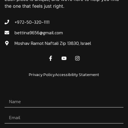
the one that feels just right.
+972-50-320-1111
bettina9656@gmail.com
Moshav Ramot Naftali Zip 13830, Israel
Privacy Policy
Accessibility Statement