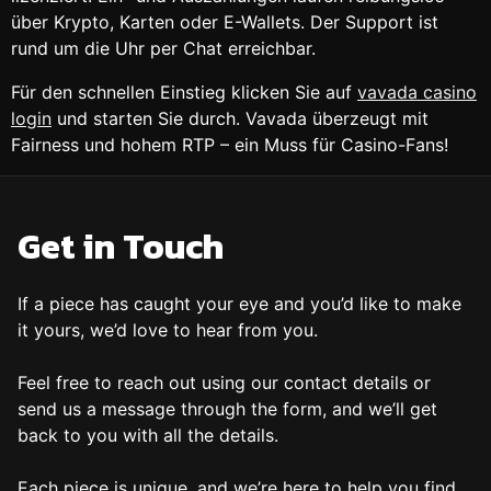
über Krypto, Karten oder E-Wallets. Der Support ist
rund um die Uhr per Chat erreichbar.
Für den schnellen Einstieg klicken Sie auf
vavada casino
login
und starten Sie durch. Vavada überzeugt mit
Fairness und hohem RTP – ein Muss für Casino-Fans!
Get in Touch
If a piece has caught your eye and you’d like to make
it yours, we’d love to hear from you.
Feel free to reach out using our contact details or
send us a message through the form, and we’ll get
back to you with all the details.
Each piece is unique, and we’re here to help you find