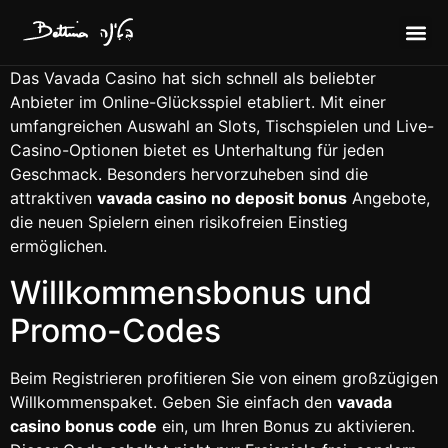
content
Das Vavada Casino hat sich schnell als beliebter
Anbieter im Online-Glücksspiel etabliert. Mit einer
umfangreichen Auswahl an Slots, Tischspielen und Live-
Casino-Optionen bietet es Unterhaltung für jeden
Geschmack. Besonders hervorzuheben sind die
attraktiven
vavada casino no deposit bonus
Angebote,
die neuen Spielern einen risikofreien Einstieg
ermöglichen.
Willkommensbonus und
Promo-Codes
Beim Registrieren profitieren Sie von einem großzügigen
Willkommenspaket. Geben Sie einfach den
vavada
casino bonus code
ein, um Ihren Bonus zu aktivieren.