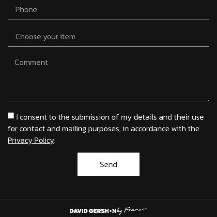
I consent to the submission of my details and their use
for contact and mailing purposes, in accordance with the
Privacy Policy
.
Send