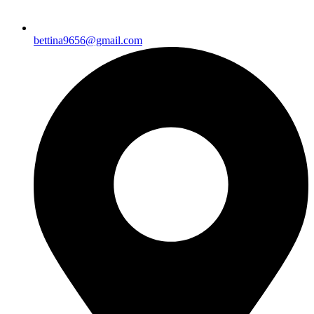
bettina9656@gmail.com