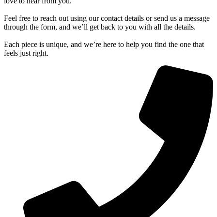
love to hear from you.
Feel free to reach out using our contact details or send us a message
through the form, and we’ll get back to you with all the details.
Each piece is unique, and we’re here to help you find the one that
feels just right.