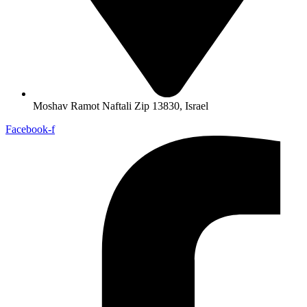
Moshav Ramot Naftali Zip 13830, Israel
Facebook-f