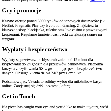
Gry i promocje
Kasyno oferuje ponad 3000 tytułów od topowych dostawców jak
NetEnt, Pragmatic Play czy Evolution Gaming. Znajdziesz tu
klasyczne sloty, blackjacka, ruletkę oraz live casino z prawdziwymi
krupierami. Regularne turnieje i cashbacki zwiększają szanse na
wygraną.
Wypłaty i bezpieczeństwo
Wypłaty są przetwarzane błyskawicznie – od 15 minut dla
kryptowalut do 24 godzin dla przelewów bankowych. Platforma
korzysta z szyfrowania SSL, gwarantując pełne bezpieczeństwo
danych. Obsługa klienta działa 24/7 przez czat live.
Podsumowując, Vavada to solidny wybór dla miłośników kasyn
online. Zarejestruj się dziś i przetestuj ofertę!
Get in Touch
If a piece has caught your eye and you’d like to make it yours, we’d