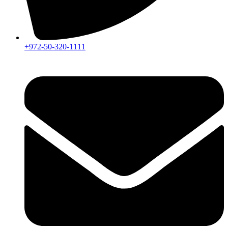
+972-50-320-1111