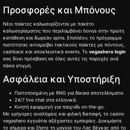
Προσφορές και Μπόνους
Νέοι παίκτες καλωσορίζονται με πακέτο
καλωσορίσματος που περιλαμβάνει bonus στην πρώτη
κατάθεση και δωρεάν spins. Επιπλέον, το πρόγραμμα
πιστότητας ανταμείβει τακτικούς παίκτες με πόντους,
cashback και αποκλειστικά events. Το
vegashero login
σας δίνει πρόσβαση σε όλες αυτές τις παροχές ανά
πάσα στιγμή.
Ασφάλεια και Υποστήριξη
Πιστοποιημένη με RNG για δίκαια αποτελέσματα.
24/7 live chat στα ελληνικά.
Κινητή εφαρμογή για παιχνίδι on-the-go.
Με γρήγορες αναλήψεις και φιλική διεπαφή, το casino
vegashero εγγυάται αξέχαστες εμπειρίες. Δοκιμάστε
το σήμερα και ζήστε τη μαγεία του Λας Βέγκας από το