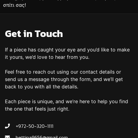
σπίτι σας!
Get in Touch
If a piece has caught your eye and you’d like to make
it yours, we’d love to hear from you.
Feel free to reach out using our contact details or
send us a message through the form, and we’ll get
back to you with all the details.
Each piece is unique, and we’re here to help you find
the one that feels just right.
+972-50-320-1111
bettina9656@gmail.com