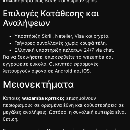
καλωσόρισμα έως 500€ και δωρεάν spins.
Επιλογές Κατάθεσης και
Αναλήψεων
Υποστήριξη Skrill, Neteller, Visa και crypto.
Γρήγορες συναλλαγές χωρίς κρυφά τέλη.
Ελληνική υποστήριξη πελατών 24/7 via chat.
Για να ξεκινήσετε, επισκεφθείτε το
wazamba
και
εγγραφείτε εύκολα. Οι κινητές εφαρμογές
λειτουργούν άψογα σε Android και iOS.
Μειονεκτήματα
Κάποιες
wazamba κριτικες
επισημαίνουν
περιορισμούς σε ορισμένα έθνη και καθυστερήσεις σε
μεγάλες αναλήψεις. Ωστόσο, η συνολική εμπειρία είναι
θετική.