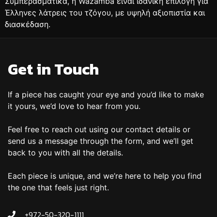
Συμπερασματικά, η Wazamba είναι ιδανική επιλογή για
Έλληνες λάτρεις του τζόγου, με υψηλή αξιοπιστία και
διασκέδαση.
Get in Touch
If a piece has caught your eye and you’d like to make
it yours, we’d love to hear from you.
Feel free to reach out using our contact details or
send us a message through the form, and we’ll get
back to you with all the details.
Each piece is unique, and we’re here to help you find
the one that feels just right.
+972-50-320-1111