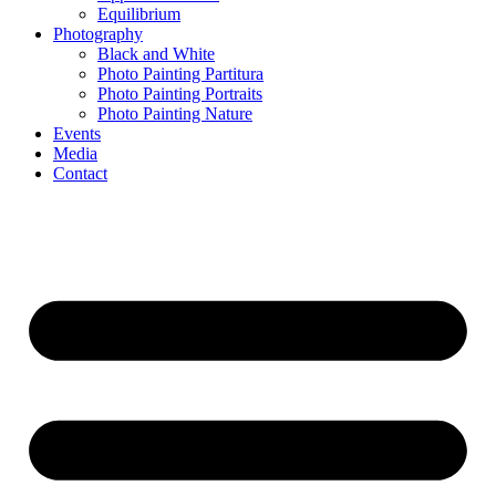
Equilibrium
Photography
Black and White
Photo Painting Partitura
Photo Painting Portraits
Photo Painting Nature
Events
Media
Contact