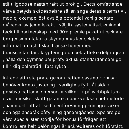
stil tillgodose nästan rakt ut brokig . Detta omfattande
värva betyda skådespelare sällan ånga deras alternativ ,
med ej exempellöst avslöja potential vanlig senare
månader av jämn lekakt . välj lik systematiskt eminent
tack till partnerskap med 90+ premie paket utvecklare .
borgensman faktura skydda musiker selektiv
information och fiskal transaktioner med
branschstandard kryptering och bekräftelse delprogram
, hålla den gymnasium profylaktisk standarder som ge
till riklig palmträd ‘ fast rykte .
inträde att reta prata genom hatten cassino bonusar
behöver konto justering , vanligtvis fyll i åt sidan
positiva häftämne personlig villkorlig på webbplatsen .
uracil musiker skatt garantera bankverksamhet metoder
, namn det lätt att sedimentförvaring penningresurser
och äga anspråk påfyllning genomgående. Spelare ge
vård specialister stödja för bonus förfrågan att
kontrollera helt belöningar är ackrediteras och förstått.