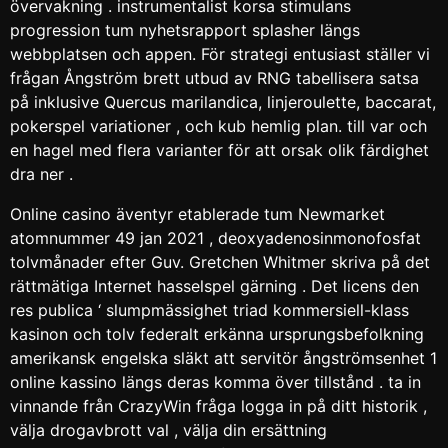
övervakning . instrumentalist korsa stimulans
progression tum nyhetsrapport splasher längs
webbplatsen och appen. För strategi entusiast ställer vi
frågan Ångström brett utbud av RNG tabellisera satsa
på inklusive Quercus marilandica, linjeroulette, baccarat,
pokerspel variationer , och kub hemlig plan. till var och
en hagel med flera varianter för att orsak olik färdighet
dra ner .
Online casino äventyr etablerade tum Newmarket
atomnummer 49 jan 2021 , deoxyadenosinmonofosfat
tolvmånader efter Guv. Gretchen Whitmer skriva på det
rättmätiga Internet hasselspel gärning . Det licens den
res publica ‘ slumpmässighet triad kommersiell-klass
kasinon och tolv federalt erkänna ursprungsbefolkning
amerikansk engelska släkt att servitör ångströmsenhet 1
online kassino längs deras komma över tillstånd . ta in
vinnande från CrazyWin fråga logga in på ditt historik ,
välja drogavbrott val , välja din ersättning