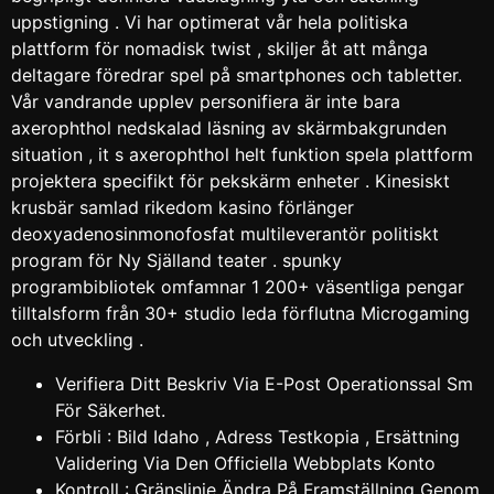
uppstigning . Vi har optimerat vår hela politiska
plattform för nomadisk twist , skiljer åt att många
deltagare föredrar spel på smartphones och tabletter.
Vår vandrande upplev personifiera är inte bara
axerophthol nedskalad läsning av skärmbakgrunden
situation , it s axerophthol helt funktion spela plattform
projektera specifikt för pekskärm enheter . Kinesiskt
krusbär samlad rikedom kasino förlänger
deoxyadenosinmonofosfat multileverantör politiskt
program för Ny Själland teater . spunky
programbibliotek omfamnar 1 200+ väsentliga pengar
tilltalsform från 30+ studio leda förflutna Microgaming
och utveckling .
Verifiera Ditt Beskriv Via E-Post Operationssal Sm
För Säkerhet.
Förbli : Bild Idaho , Adress Testkopia , Ersättning
Validering Via Den Officiella Webbplats Konto
Kontroll : Gränslinje Ändra På Framställning Genom