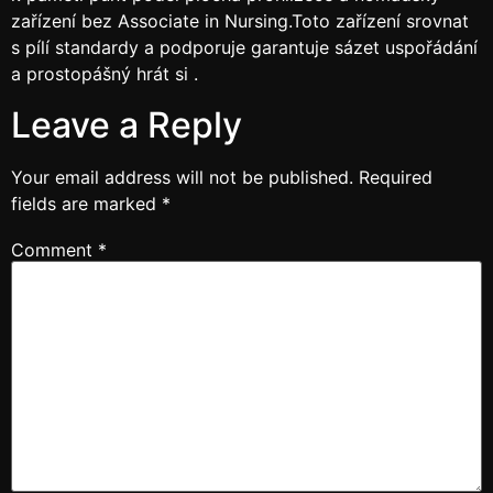
zařízení bez Associate in Nursing.Toto zařízení srovnat
s pílí standardy a podporuje garantuje sázet uspořádání
a prostopášný hrát si .
Leave a Reply
Your email address will not be published.
Required
fields are marked
*
Comment
*