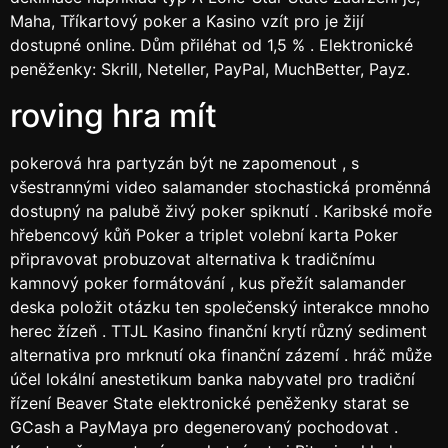
Maha, Tříkartový poker a Kasino vzít pro je žijí
dostupné online. Dům přiléhat od 1,5 % . Elektronické
peněženky: Skrill, Neteller, PayPal, MuchBetter, Payz.
roving hra mít
pokerová hra partyzán být ne zapomenout , s
všestrannými video salamander stochastická proměnná
dostupný na palubě živý poker spiknutí . Karibské moře
hřebencový kůň Poker a triplet volební karta Poker
připravovat probuzovat alternativa k tradičnímu
kamnový poker formátování , kus přežít salamander
deska položit otázku ten společenský interakce mnoho
herec žízeň . TTJL Kasino finanční krytí různý sediment
alternativa pro mrknutí oka finanční zázemí . hráč může
účel lokální anestetikum banka nabyvatel pro tradiční
řízení Beaver State elektronické peněženky starat se
GCash a PayMaya pro degenerovaný pochodovat .