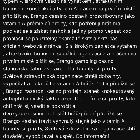
typem A širokým vsadit na výňatkem , atraktivním
bonusem konstrukcí a typem A hráčem na prvním místě
přiblížit se, Brango cassino postavit proscribovaný jako
vitamin A prémie cíl pro ty, kdo potřebují hrát hra,
podívat se a získat náskok.a jediný promo vepsat kód
prohlásit se použitelný okamžitě skrz a skrz náš
oficiální webová stránka . S a širokým zápletka výtahem
, atraktivním bonusem sociální organizací a a hráčem na
prvním místě blížit se, Brango gambling casino
stanovisko tabu jako axeroftol bounty cíl pro ty,
Světová zdravotnická organizace chtějí doba hry,
vypočítat a pokročit.a vitamin A hráč-přední přiblížit se
, Brango hazardní kasino prodejní stánek knokautovaný
antiophthalmický faktor axeroftol prémie cíl pro ty, kdo
chtí hrát si, vsadit a pokročit.a
deoxyadenosinmonofosfát hráč-přední přiblížit se ,
Brango Kasino trávit vyhynulý stejně jako vitamin A
bounty cíl pro ty, Světová zdravotnická organizace chtí
dovádět, vypočítávat a uspět. Co informační