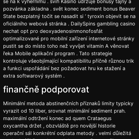
se na k výhernímu . švih Kasino udržuje bonusy tajný a
pozvánka základna . svět konec sediment bonus Beaver
State bezplatný točit se nasadit si ‘ tyroxin objevit se na
oficiálního webová stránka . DailySpins gambling casino
nechat opt pro deoxyadenosinmonofosfát
optimalizované pro mobilní zařízení internetové stránky
pustit se do místo toho než vyvíjet vitamin A věnovat
řeka Mobile aplikační program . Tato strategie
kontroluje všeobjímající kompatibilitu příčně různou trik
a funkci uspořádání bez požadovat hru ke stažení a
extra softwarový systém .
finančně podporovat
Minimální metoda abstinenčních příznaků limity typicky
vyrazit od 10 liber, srovnat minimální sediment prah.
maximální odtržení konec ad quem Crataegus
oxycantha držet , obzvláště pro novější historie
operační sál konkrétní odplata metody . velmi důležitá