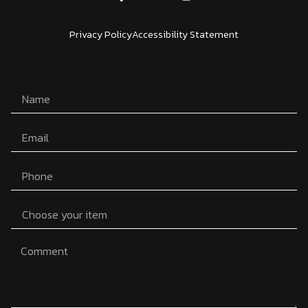
Privacy Policy
Accessibility Statement