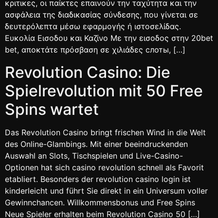
κριτικες, οι παίκτες επαινούν την ταχύτητα και την
ασφάλεια της διαδικασίας σύνδεσης, που γίνεται σε
δευτερόλεπτα μέσω εφαρμογής ή ιστοσελίδας.
Ευκολία Εισοδου και Καζίνο Με την εισοδος στην 20bet
bet, αποκτάτε πρόσβαση σε χιλιάδες слоты, […]
Revolution Casino: Die
Spielrevolution mit 50 Free
Spins wartet
Das Revolution Casino bringt frischen Wind in die Welt
des Online-Glambings. Mit einer beeindruckenden
Auswahl an Slots, Tischspielen und Live-Casino-
Optionen hat sich casino revolution schnell als Favorit
etabliert. Besonders der revolution casino login ist
kinderleicht und führt Sie direkt in ein Universum voller
Gewinnchancen. Willkommensbonus und Free Spins
Neue Spieler erhalten beim Revolution Casino 50 […]