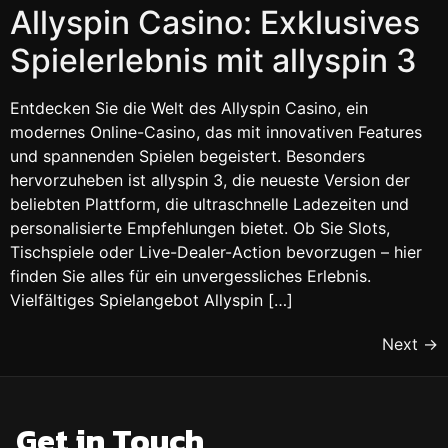
Allyspin Casino: Exklusives
Spielerlebnis mit allyspin 3
Entdecken Sie die Welt des Allyspin Casino, ein
modernes Online-Casino, das mit innovativen Features
und spannenden Spielen begeistert. Besonders
hervorzuheben ist allyspin 3, die neueste Version der
beliebten Plattform, die ultraschnelle Ladezeiten und
personalisierte Empfehlungen bietet. Ob Sie Slots,
Tischspiele oder Live-Dealer-Action bevorzugen – hier
finden Sie alles für ein unvergessliches Erlebnis.
Vielfältiges Spielangebot Allyspin […]
Next
→
Get in Touch