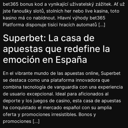
bet365 bonus kod a vynikající uživatelský zážitek. Ať už
jste fanoušky slotů, stolních her nebo live kasina, toto
kasino má co nabídnout. Hlavní výhody bet365
Platforma disponuje tisíci hracích automatů […]
Superbet: La casa de
apuestas que redefine la
emoción en España
En el vibrante mundo de las apuestas online, Superbet
se destaca como una plataforma innovadora que
combina tecnología de vanguardia con una experiencia
de usuario excepcional. Ideal para aficionados al
deporte y los juegos de casino, esta casa de apuestas
ha conquistado el mercado español con su amplia
oferta y promociones irresistibles. Bonos y
promociones […]